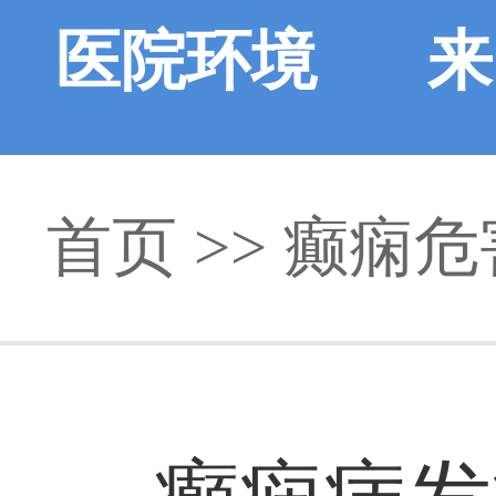
医院环境
来
首页
>> 癫痫危