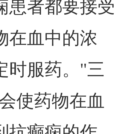
痫患者都要接受
物在血中的浓
定时服药。"三
，会使药物在血
到抗癫痫的作