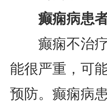
癫痫病患
癫痫不治
能很严重，可
预防。癫痫病