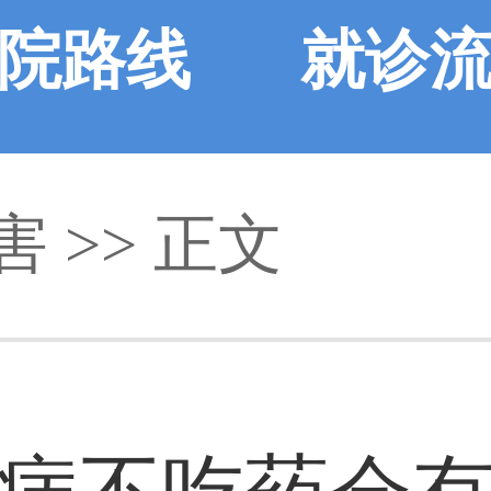
院路线
就诊
害 >> 正文