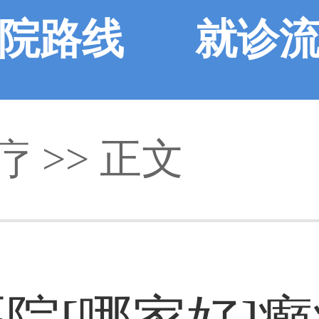
院路线
就诊
疗 >> 正文