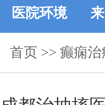
医院环境
来
首页
>> 癫痫治