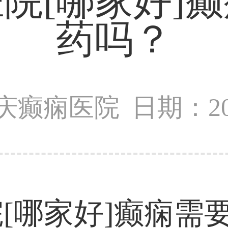
院[哪家好]
药吗？
庆癫痫医院
日期：202
[哪家好]癫痫需