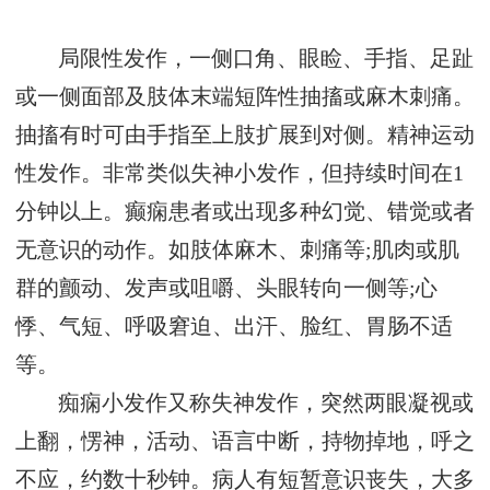
局限性发作，一侧口角、眼睑、手指、足趾
或一侧面部及肢体末端短阵性抽搐或麻木刺痛。
抽搐有时可由手指至上肢扩展到对侧。精神运动
性发作。非常类似失神小发作，但持续时间在1
分钟以上。癫痫患者或出现多种幻觉、错觉或者
无意识的动作。如肢体麻木、刺痛等;肌肉或肌
群的颤动、发声或咀嚼、头眼转向一侧等;心
悸、气短、呼吸窘迫、出汗、脸红、胃肠不适
等。
痴痫小发作又称失神发作，突然两眼凝视或
上翻，愣神，活动、语言中断，持物掉地，呼之
不应，约数十秒钟。病人有短暂意识丧失，大多