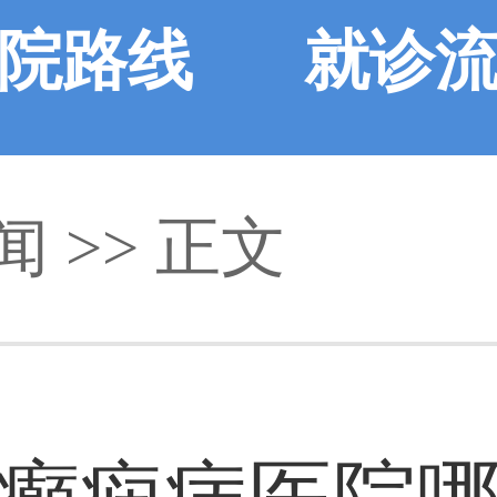
院路线
就诊
闻
>> 正文