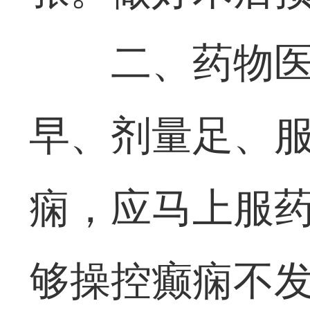
二、药物
早、剂量足、
痫，应马上服
够操控癫痫不