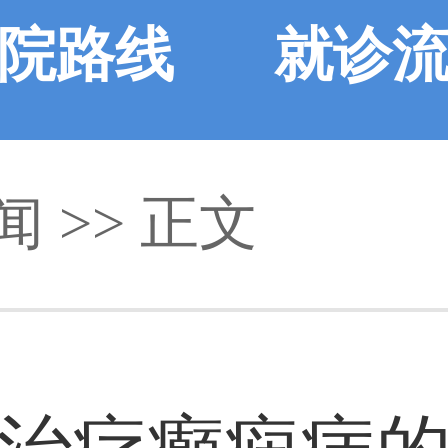
院路线
就诊
闻
>> 正文