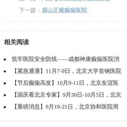
下一篇：
眉山正规癫痫医院
相关阅读
筑牢医院安全防线——成都神康癫痫医院消
防安全培训纪实
【紧急通通】11月7-9日，北京大学首钢医院
神经内科胡颖教授亲临成都会诊，破解癫痫疑难
【节后癫痫高发】10月9-11日，北京友谊医
院陈葵博士免费会诊+治疗援助，破解癫痫难
【国庆看北京专家】9月30日-10月5日，北京
题！
天坛&首钢医院两大专家蓉城亲诊+癫痫大额救
【重磅消息】9月19-21日，北京协和医院周
助，速约！
祥琴教授成都领衔会诊，共筑全年龄段抗癫防