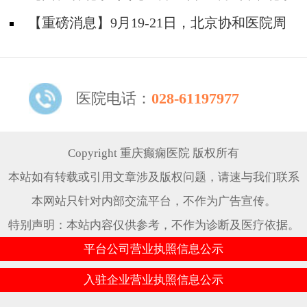
题！
天坛&首钢医院两大专家蓉城亲诊+癫痫大额救
【重磅消息】9月19-21日，北京协和医院周
助，速约！
祥琴教授成都领衔会诊，共筑全年龄段抗癫防
线！
医院电话：
028-61197977
Copyright 重庆癫痫医院 版权所有
本站如有转载或引用文章涉及版权问题，请速与我们联系
本网站只针对内部交流平台，不作为广告宣传。
特别声明：本站内容仅供参考，不作为诊断及医疗依据。
平台公司营业执照信息公示
入驻企业营业执照信息公示