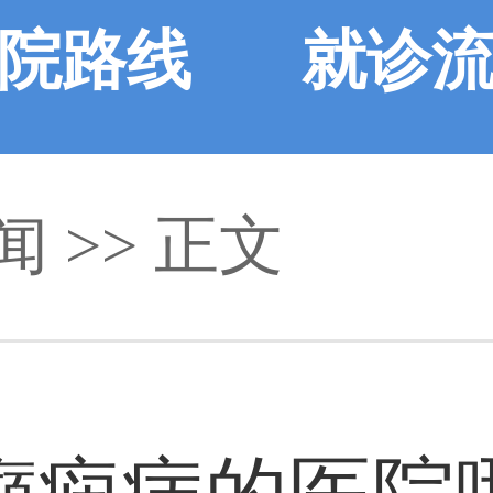
院路线
就诊
闻
>> 正文