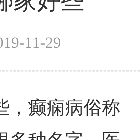
哪家好些
9-11-29
些，癫痫病俗称