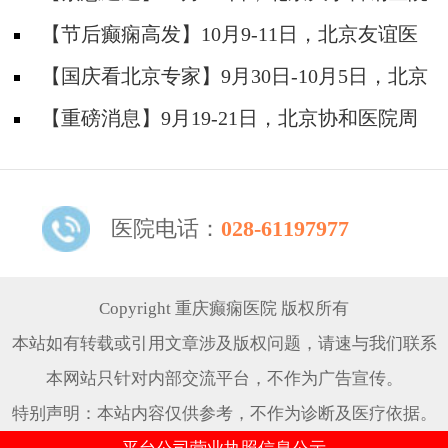
神经内科胡颖教授亲临成都会诊，破解癫痫疑难
【节后癫痫高发】10月9-11日，北京友谊医
院陈葵博士免费会诊+治疗援助，破解癫痫难
【国庆看北京专家】9月30日-10月5日，北京
题！
天坛&首钢医院两大专家蓉城亲诊+癫痫大额救
【重磅消息】9月19-21日，北京协和医院周
助，速约！
祥琴教授成都领衔会诊，共筑全年龄段抗癫防
线！
医院电话：
028-61197977
Copyright 重庆癫痫医院 版权所有
本站如有转载或引用文章涉及版权问题，请速与我们联系
本网站只针对内部交流平台，不作为广告宣传。
特别声明：本站内容仅供参考，不作为诊断及医疗依据。