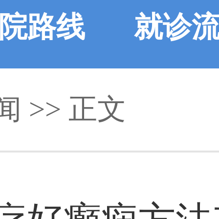
院路线
就诊
闻
>> 正文