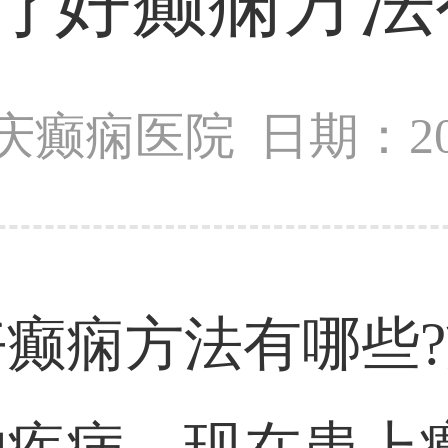
疗好癫痫方法
庆癫痫医院
日期：202
癫痫方法有哪些