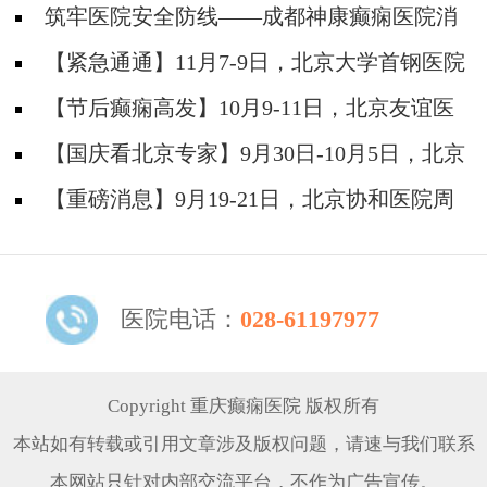
筑牢医院安全防线——成都神康癫痫医院消
防安全培训纪实
【紧急通通】11月7-9日，北京大学首钢医院
神经内科胡颖教授亲临成都会诊，破解癫痫疑难
【节后癫痫高发】10月9-11日，北京友谊医
院陈葵博士免费会诊+治疗援助，破解癫痫难
【国庆看北京专家】9月30日-10月5日，北京
题！
天坛&首钢医院两大专家蓉城亲诊+癫痫大额救
【重磅消息】9月19-21日，北京协和医院周
助，速约！
祥琴教授成都领衔会诊，共筑全年龄段抗癫防
线！
医院电话：
028-61197977
Copyright 重庆癫痫医院 版权所有
本站如有转载或引用文章涉及版权问题，请速与我们联系
本网站只针对内部交流平台，不作为广告宣传。