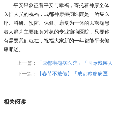
平安果象征着平安与幸福，寄托着神康全体
医护人员的祝福，成都神康癫痫医院是一所集医
疗、科研、预防、保健、康复为一体的以癫痫患
者人群为主要服务对象的专业癫痫医院，只要你
有需要我们就在，祝福大家新的一年都能平安健
康顺遂。
上一篇：
「成都癫痫病医院」「国际残疾人
日」减少因癫痫致残几率，这几个护理小知识你
下一篇：
【春节不放假】「成都癫痫病医
应该知道！
院」成都神康癫痫医院春节期间正常接诊，温暖
坚守只为守护您的健康！
相关阅读