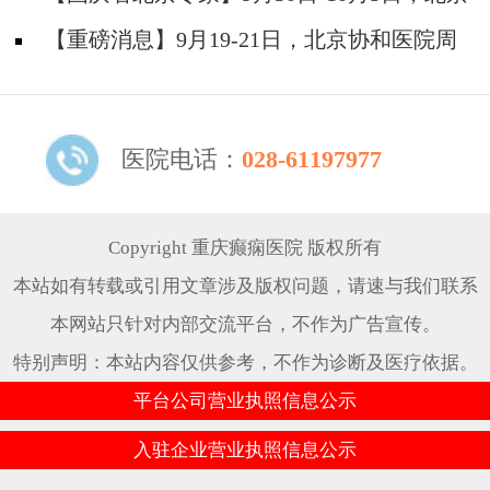
题！
天坛&首钢医院两大专家蓉城亲诊+癫痫大额救
【重磅消息】9月19-21日，北京协和医院周
助，速约！
祥琴教授成都领衔会诊，共筑全年龄段抗癫防
线！
医院电话：
028-61197977
Copyright 重庆癫痫医院 版权所有
本站如有转载或引用文章涉及版权问题，请速与我们联系
本网站只针对内部交流平台，不作为广告宣传。
特别声明：本站内容仅供参考，不作为诊断及医疗依据。
平台公司营业执照信息公示
入驻企业营业执照信息公示