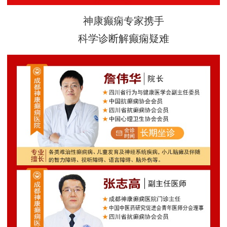
神康癫痫专家携手
科学诊断解癫痫疑难