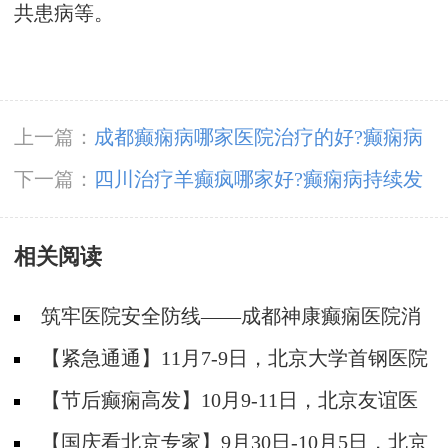
共患病等。
上一篇：
成都癫痫病哪家医院治疗的好?癫痫病
如何更好的治疗和护理?
下一篇：
四川治疗羊癫疯哪家好?癫痫病持续发
作时应该怎么办?
相关阅读
筑牢医院安全防线——成都神康癫痫医院消
防安全培训纪实
【紧急通通】11月7-9日，北京大学首钢医院
神经内科胡颖教授亲临成都会诊，破解癫痫疑难
【节后癫痫高发】10月9-11日，北京友谊医
院陈葵博士免费会诊+治疗援助，破解癫痫难
【国庆看北京专家】9月30日-10月5日，北京