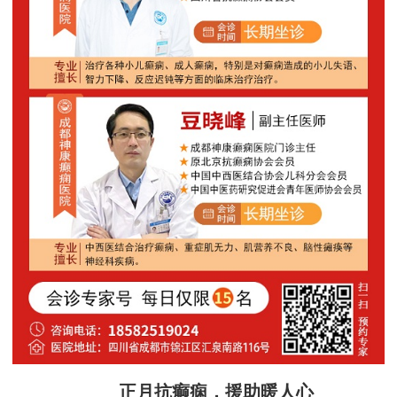
正月抗癫痫，援助暖人心