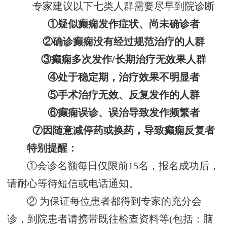
专家建议以下七类人群需要尽早到院诊断
①疑似癫痫发作症状、尚未确诊者
②确诊癫痫没有经过规范治疗的人群
③癫痫多次发作/长期治疗无效果人群
④处于稳定期，治疗效果不明显者
⑤手术治疗无效、反复发作的人群
⑥癫痫误诊、误治导致发作频繁者
⑦因随意减停药或换药，导致癫痫反复者
特别提醒：
①会诊名额每日仅限前15名，报名成功后，
请耐心等待短信或电话通知。
② 为保证每位患者都得到专家的充分会
诊，到院患者请携带既往检查资料等(包括：脑