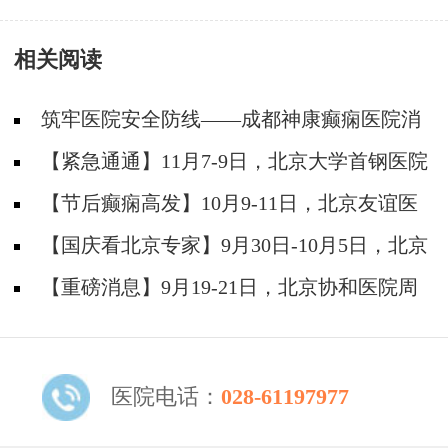
痫病严重吗?
相关阅读
筑牢医院安全防线——成都神康癫痫医院消
防安全培训纪实
【紧急通通】11月7-9日，北京大学首钢医院
神经内科胡颖教授亲临成都会诊，破解癫痫疑难
【节后癫痫高发】10月9-11日，北京友谊医
院陈葵博士免费会诊+治疗援助，破解癫痫难
【国庆看北京专家】9月30日-10月5日，北京
题！
天坛&首钢医院两大专家蓉城亲诊+癫痫大额救
【重磅消息】9月19-21日，北京协和医院周
助，速约！
祥琴教授成都领衔会诊，共筑全年龄段抗癫防
线！
医院电话：
028-61197977