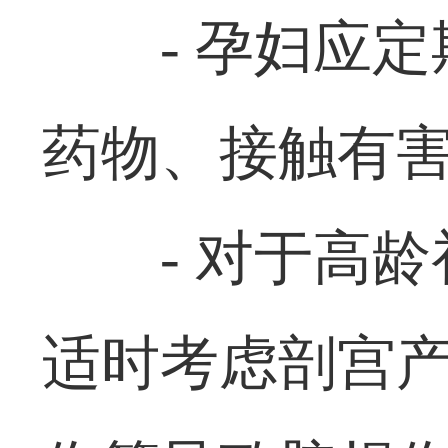
- 孕妇应
药物、接触有
- 对于高
适时考虑剖宫