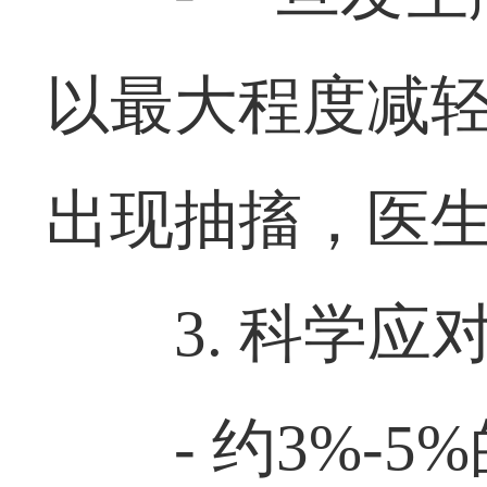
以最大程度减
出现抽搐，医
3. 科学
- 约3%