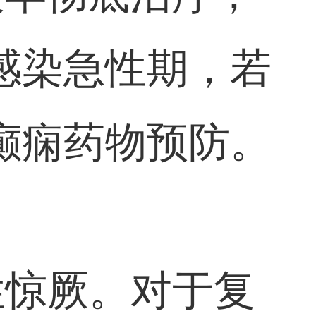
感染急性期，若
癫痫药物预防。
热性惊厥。对于复