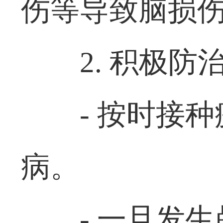
伤等导致脑损
2. 积极
- 按时接
病。
- 一旦发