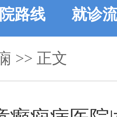
院路线
就诊
痫 >> 正文