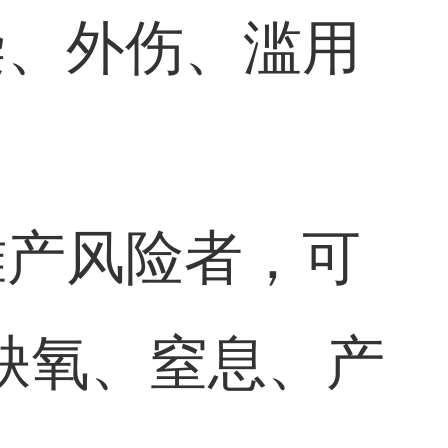
染、外伤、滥用
难产风险者，可
缺氧、窒息、产